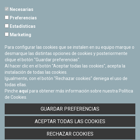
Necesarias
Preferencias
Estadísticas
PLANETARIO DE PAMPLONA
Marketing
Calle Sancho RamÃ­rez, s/n
31008 Pamplona, Navarra
Para configurar las cookies que se instalen en su equipo marque o
Cerrado Temporalmente
desmarque las distintas opciones de cookies y posteriormente
clique el botón "Guardar preferencias".
Al hacer clic en el botón "Aceptar todas las cookies", acepta la
instalación de todas las cookies.
Igualmente, con el botón "Rechazar cookies" deniega el uso de
todas ellas.
Pinche
aquí
para obtener más información sobre nuestra Política
de Cookies.
Facebook
Twitter
Youtube
Flickr
Instagra
GUARDAR PREFERENCIAS
Política de privacidad y Aviso legal
ACEPTAR TODAS LAS COOKIES
Política de cookies
Derecho de acceso a información pública
RECHAZAR COOKIES
Accesibilidad