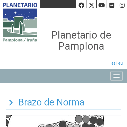
Facebook
Twiiter
Youtu
Fli
Planetario de
Pamplona
es
|
eu
Toggle
Brazo de Norma