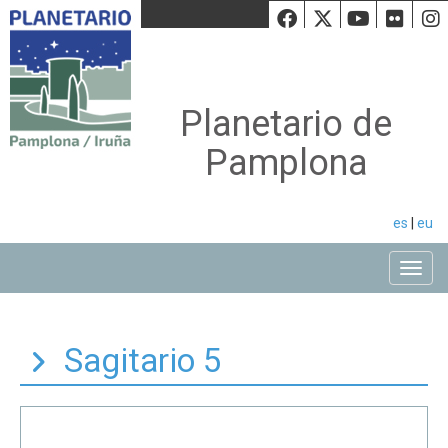
Facebook
Twiiter
Youtu
Fli
Planetario de
Pamplona
es
|
eu
Toggle
Sagitario 5