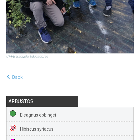
CFPE Escuela Educadores
Back
ARBUSTOS
Eleagnus ebbingei
Hibiscus syriacus