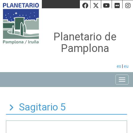
Facebook
Twiiter
Youtu
Fli
Planetario de
Pamplona
es
|
eu
Toggle
Sagitario 5