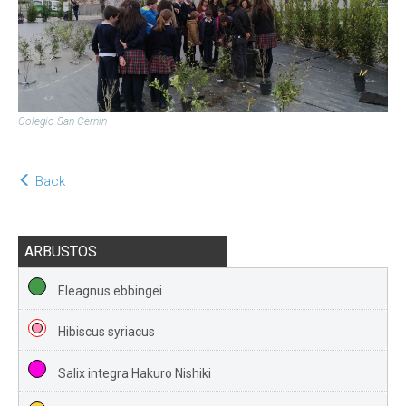
Colegio San Cernin
Back
ARBUSTOS
Eleagnus ebbingei
Hibiscus syriacus
Salix integra Hakuro Nishiki