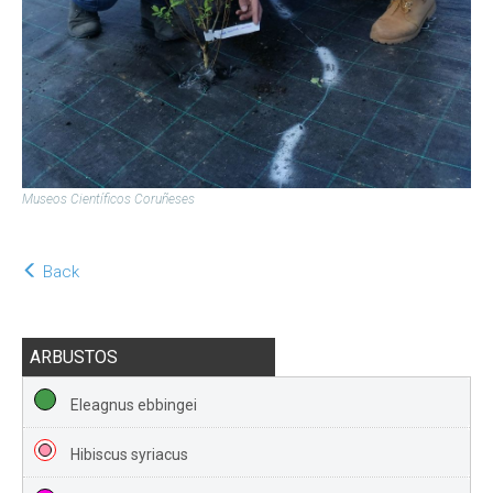
Museos Científicos Coruñeses
Back
ARBUSTOS
Eleagnus ebbingei
Hibiscus syriacus