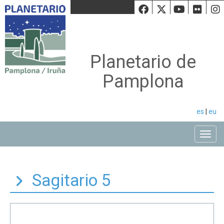
Facebook
Twiiter
Youtu
Fli
Planetario de
Pamplona
es
|
eu
Toggle
Sagitario 5