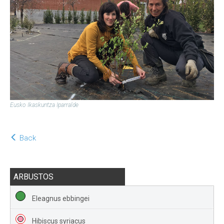
Eusko Ikaskuntza Iparralde
Back
ARBUSTOS
Eleagnus ebbingei
Hibiscus syriacus