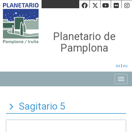
Facebook
Twiiter
Youtu
Fli
Planetario de
Pamplona
es
|
eu
Toggle
Sagitario 5