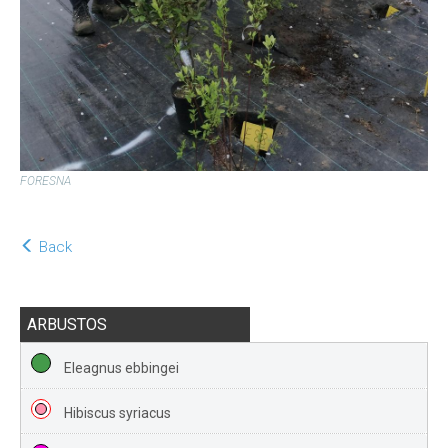
FORESNA
Back
ARBUSTOS
Eleagnus ebbingei
Hibiscus syriacus