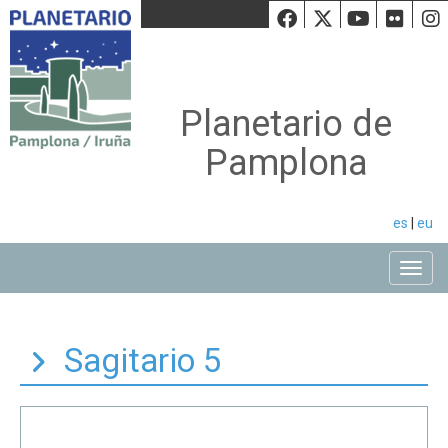
Facebook
Twiiter
Youtu
Fli
Planetario de
Pamplona
es
|
eu
Toggle
Sagitario 5