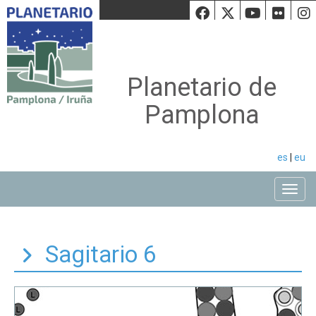
Facebook
Twiiter
Youtu
Fli
Planetario de
Pamplona
es
|
eu
Toggle
Sagitario 6