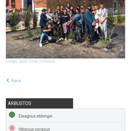
Colegio Santo Tomás Dominicas
Back
ARBUSTOS
Eleagnus ebbingei
Hibiscus syriacus