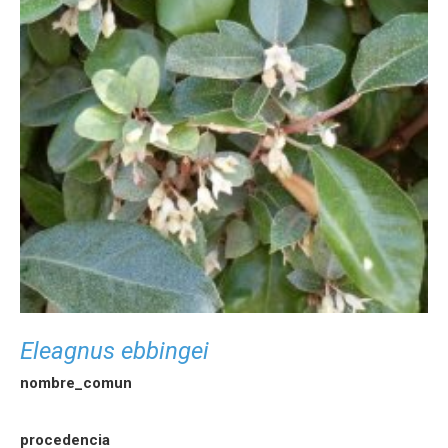
Eleagnus ebbingei
nombre_comun
procedencia