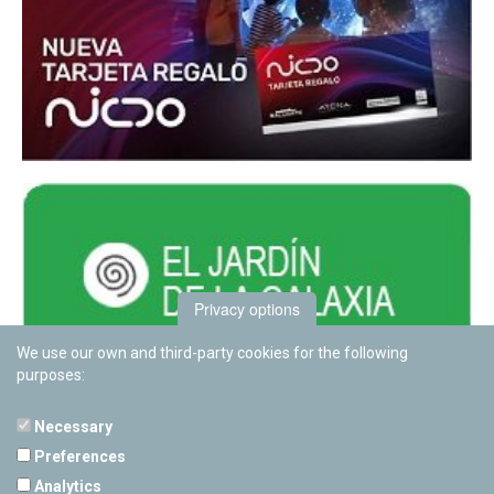
Privacy options
We use our own and third-party cookies for the following
purposes:
Necessary
Preferences
PAMPLONETARY
Analytics