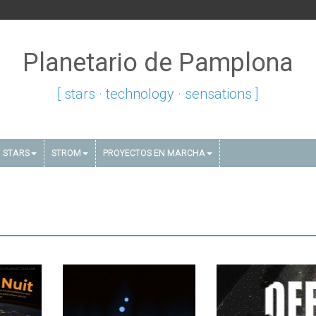
Planetario de Pamplona
[ stars · technology · sensations ]
 STARS
STROM
PROYECTOS EN MARCHA