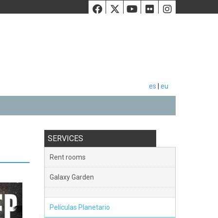
Facebook
Twiiter
Youtube
Flickr
Instag
es
|
eu
SERVICES
Rent rooms
Galaxy Garden
Películas Planetario