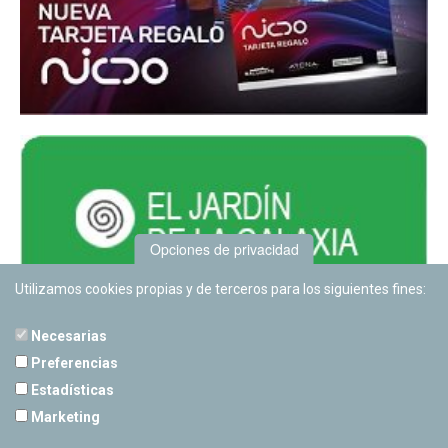
Opciones de privacidad
Utilizamos cookies propias y de terceros para los siguientes fines:
Necesarias
Preferencias
Estadísticas
PLANETARIO DE PAMPLONA
Marketing
Calle Sancho RamÃ­rez, s/n
31008 Pamplona, Navarra