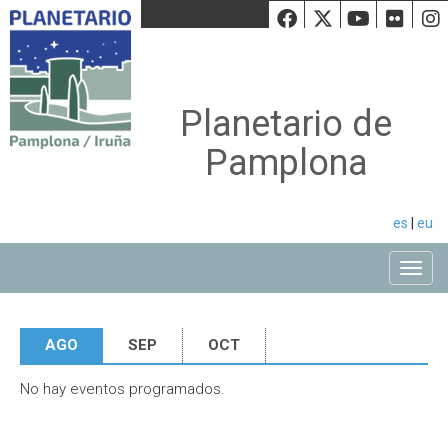
Facebook
Twiiter
Youtu
Fli
Planetario de
Pamplona
es
|
eu
Toggle
AGO
SEP
OCT
No hay eventos programados.