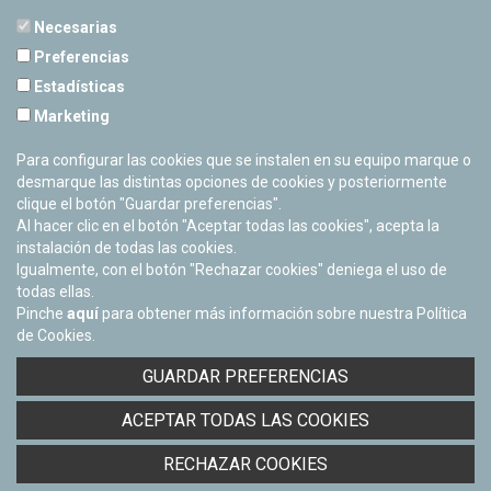
Necesarias
Preferencias
Estadísticas
PLANETARIO DE PAMPLONA
Marketing
Calle Sancho RamÃ­rez, s/n
31008 Pamplona, Navarra
Para configurar las cookies que se instalen en su equipo marque o
Cerrado Temporalmente
desmarque las distintas opciones de cookies y posteriormente
clique el botón "Guardar preferencias".
Al hacer clic en el botón "Aceptar todas las cookies", acepta la
instalación de todas las cookies.
Igualmente, con el botón "Rechazar cookies" deniega el uso de
todas ellas.
Pinche
aquí
para obtener más información sobre nuestra Política
de Cookies.
Facebook
Twitter
Youtube
Flickr
Instagra
GUARDAR PREFERENCIAS
Política de privacidad y Aviso legal
ACEPTAR TODAS LAS COOKIES
Política de cookies
Derecho de acceso a información pública
RECHAZAR COOKIES
Accesibilidad