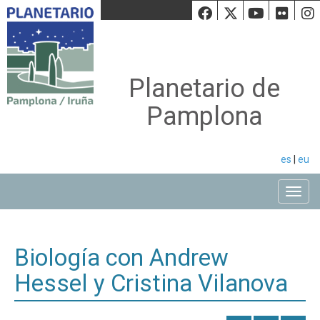
Facebook
Twiiter
Youtu
Fli
Planetario de
Pamplona
es
|
eu
Toggle
Biología con Andrew
Hessel y Cristina Vilanova