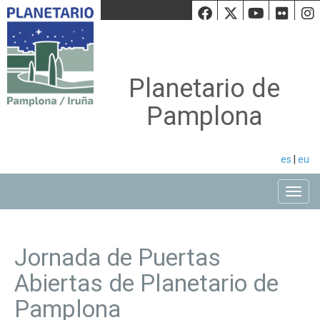
Facebook
Twiiter
Youtu
Fli
Planetario de
Pamplona
es
|
eu
Toggle
Jornada de Puertas
Abiertas de Planetario de
Pamplona