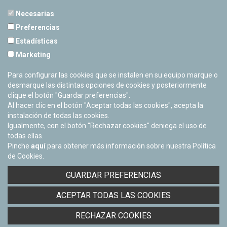
Necesarias
Preferencias
Estadísticas
PLANETARIO DE PAMPLONA
Marketing
Calle Sancho RamÃ­rez, s/n
31008 Pamplona, Navarra
Para configurar las cookies que se instalen en su equipo marque o
Cerrado Temporalmente
desmarque las distintas opciones de cookies y posteriormente
clique el botón "Guardar preferencias".
Al hacer clic en el botón "Aceptar todas las cookies", acepta la
instalación de todas las cookies.
Igualmente, con el botón "Rechazar cookies" deniega el uso de
todas ellas.
Pinche
aquí
para obtener más información sobre nuestra Política
de Cookies.
Facebook
Twitter
Youtube
Flickr
Instagra
GUARDAR PREFERENCIAS
Política de privacidad y Aviso legal
ACEPTAR TODAS LAS COOKIES
Política de cookies
Derecho de acceso a información pública
RECHAZAR COOKIES
Accesibilidad