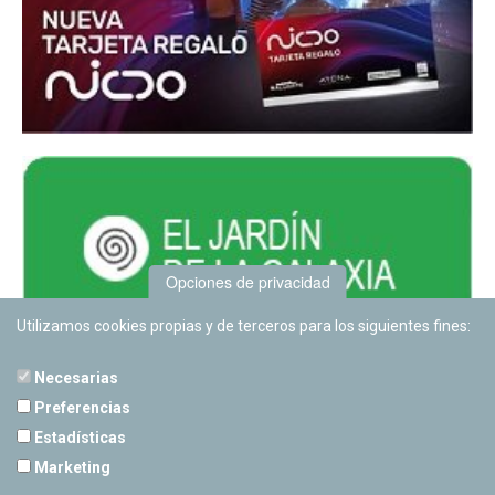
Opciones de privacidad
Utilizamos cookies propias y de terceros para los siguientes fines:
Necesarias
Preferencias
Estadísticas
PLANETARIO DE PAMPLONA
Marketing
Calle Sancho RamÃ­rez, s/n
31008 Pamplona, Navarra