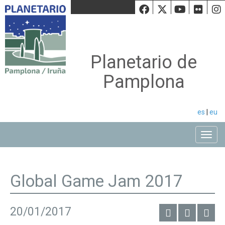
Facebook
Twiiter
Youtu
Fli
Planetario de
Pamplona
es
|
eu
Toggle
Global Game Jam 2017
20/01/2017