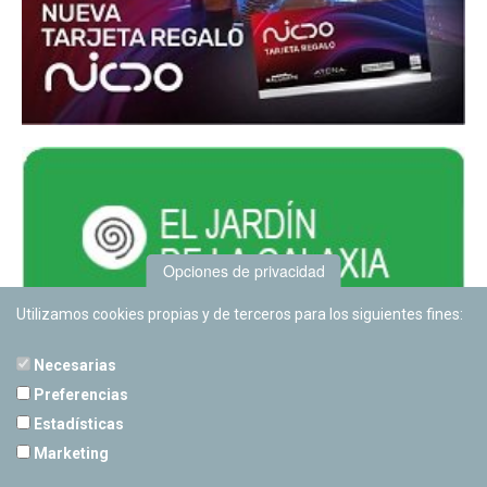
Opciones de privacidad
Utilizamos cookies propias y de terceros para los siguientes fines:
Necesarias
Preferencias
Estadísticas
PLANETARIO DE PAMPLONA
Marketing
Calle Sancho RamÃ­rez, s/n
31008 Pamplona, Navarra