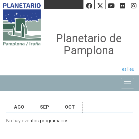
Facebook
Twiiter
Youtu
Fli
Planetario de
Pamplona
es
|
eu
Toggle
AGO
SEP
OCT
No hay eventos programados.