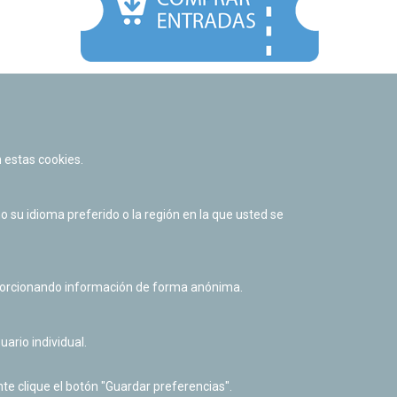
Facebook
Twitter
Youtube
Flickr
Instagr
 estas cookies.
Política de privacidad y Aviso legal
Política de cookies
su idioma preferido o la región en la que usted se
Derecho de acceso a información pública
Accesibilidad
oporcionando información de forma anónima.
uario individual.
te clique el botón "Guardar preferencias".