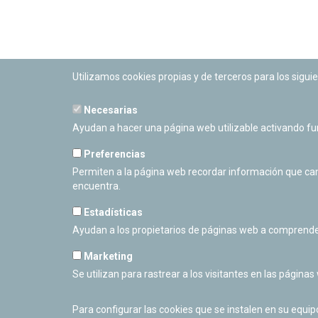
Utilizamos cookies propias y de terceros para los siguie
Necesarias
PLANETARIO DE PAMPLONA
Ayudan a hacer una página web utilizable activando f
Calle Sancho RamÃ­rez, s/n
31008 Pamplona, Navarra
Preferencias
Cerrado Temporalmente
Permiten a la página web recordar información que camb
encuentra.
Estadísticas
Ayudan a los propietarios de páginas web a comprende
Marketing
Se utilizan para rastrear a los visitantes en las páginas
Para configurar las cookies que se instalen en su equi