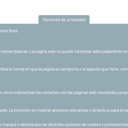
Opciones de privacidad
ntes fines:
unciones básicas. La página web no puede funcionar adecuadamente sin
Las actividades de divulgación y educación científica de Planetario
de Pamplona cuentan con el impulso de la Fundación "la Caixa".
ia la forma en que la página se comporta o el aspecto que tiene, como 
r cómo interactúan los visitantes con las páginas web reuniendo y pr
 web. La intención es mostrar anuncios relevantes y atractivos para el us
po marque o desmarque las distintas opciones de cookies y posteriormen