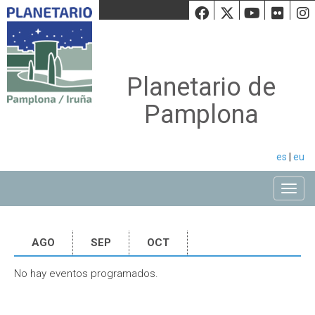
Facebook
Twiiter
Youtu
Fli
Planetario de
Pamplona
es
|
eu
Toggle
AGO
SEP
OCT
No hay eventos programados.