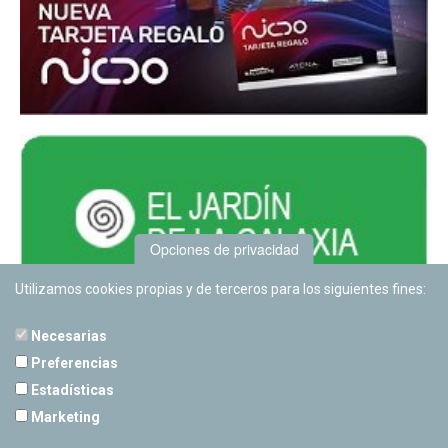
Opciones de privacidad
Utilizamos cookies propias y de terceros para los siguientes fines:
Necesarias
Preferencias
Estadísticas
PLANETARIO DE PAMPLONA
Marketing
Calle Sancho RamÃ­rez, s/n
31008 Pamplona, Navarra