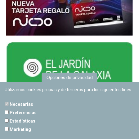
Opciones de privacidad
Utilizamos cookies propias y de terceros para los siguientes fines:
Necesarias
Preferencias
Estadísticas
PLANETARIO DE PAMPLONA
Marketing
Calle Sancho RamÃ­rez, s/n
31008 Pamplona, Navarra