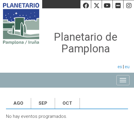
Facebook
Twiiter
Youtu
Fli
Planetario de
Pamplona
es
|
eu
Toggle
AGO
SEP
OCT
No hay eventos programados.