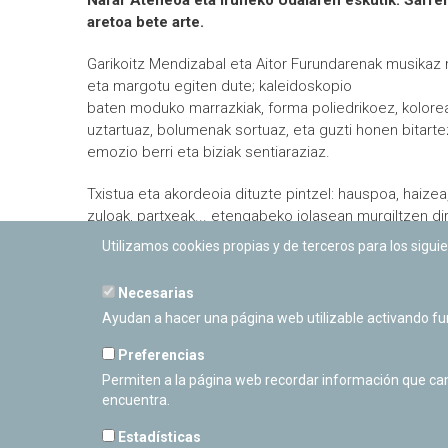
Nafar Ateneoa eta Iruñeko Udalaren eskutik. Sarre
aretoa bete arte.
Garikoitz Mendizabal eta Aitor Furundarenak musikaz
eta margotu egiten dute; kaleidoskopio
baten moduko marrazkiak, forma poliedrikoez, kolore
uztartuaz, bolumenak sortuaz, eta guzti honen bitarte
emozio berri eta biziak sentiaraziaz.
Txistua eta akordeoia dituzte pintzel: hauspoa, haizea,
zuloak, partxeak... etengabeko jolasean murgiltzen dir
bat eginda, interprete eta tresna bakarra bailira. Erdi 
Utilizamos cookies propias y de terceros para los siguie
musika, berpizkundekoa, barrokokoa, hainbat herritak
folklorea, Sarasate, Vivaldi, Guridi... musikan mugak n
Necesarias
ipintzen ditu, tresnak berak baino askoz gehiago. Ako
Ayudan a hacer una página web utilizable activando f
eta txistuaz edozer adieraz daiteke: arnasa ematen d
musikariek adierazi nahi duten edozer.
Preferencias
Permiten a la página web recordar información que camb
Info +
encuentra.
Estadísticas