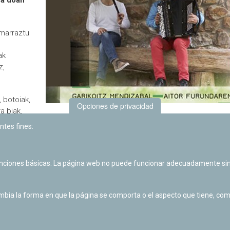
ra doan
 marraztu
ak
z,
 botoiak,
Opciones de privacidad
a biak,
aroko
ntes fines:
o
orberak
rdeoia
unciones básicas. La página web no puede funcionar adecuadamente sin
ieten
ia la forma en que la página se comporta o el aspecto que tiene, como 