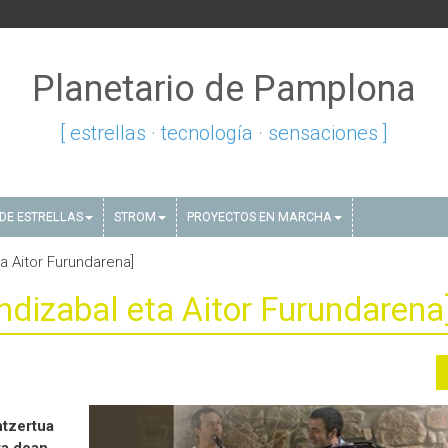
Planetario de Pamplona
[ estrellas · tecnología · sensaciones ]
DE ESTRELLAS
STROM
PROYECTOS EN MARCHA
ta Aitor Furundarena]
endizabal eta Aitor Furundarena
ntzertua