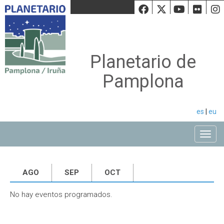
Facebook
Twiiter
Youtu
Fli
Planetario de
Pamplona
es
|
eu
Toggle
AGO
SEP
OCT
No hay eventos programados.