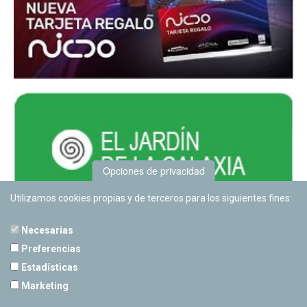
Opciones de privacidad
Utilizamos cookies propias y de terceros para los siguientes fines:
Necesarias
Preferencias
Estadísticas
PLANETARIO DE PAMPLONA
Marketing
Calle Sancho RamÃ­rez, s/n
31008 Pamplona, Navarra