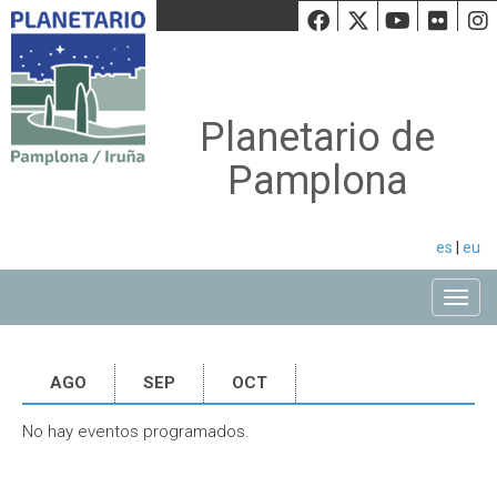
Facebook
Twiiter
Youtu
Fli
Planetario de
Pamplona
es
|
eu
Toggle
AGO
SEP
OCT
No hay eventos programados.