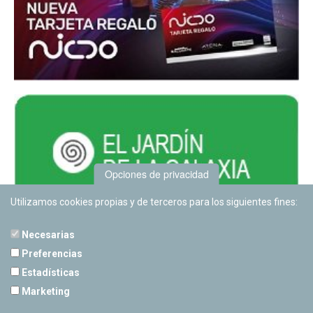
Opciones de privacidad
Utilizamos cookies propias y de terceros para los siguientes fines:
Necesarias
Preferencias
Estadísticas
PLANETARIO DE PAMPLONA
Marketing
Calle Sancho RamÃ­rez, s/n
31008 Pamplona, Navarra