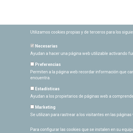
Utilizamos cookies propias y de terceros para los siguie
Necesarias
PLANETARIO DE PAMPLONA
Ayudan a hacer una página web utilizable activando f
Calle Sancho RamÃ­rez, s/n
31008 Pamplona, Navarra
Preferencias
Cerrado Temporalmente
Permiten a la página web recordar información que camb
encuentra.
Estadísticas
Ayudan a los propietarios de páginas web a comprende
Marketing
Se utilizan para rastrear a los visitantes en las páginas
Para configurar las cookies que se instalen en su equi