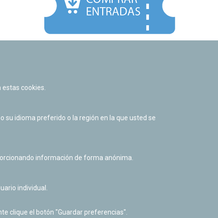
Facebook
Twitter
Youtube
Flickr
Instagr
 estas cookies.
Política de privacidad y Aviso legal
Política de cookies
su idioma preferido o la región en la que usted se
Derecho de acceso a información pública
Accesibilidad
oporcionando información de forma anónima.
uario individual.
te clique el botón "Guardar preferencias".