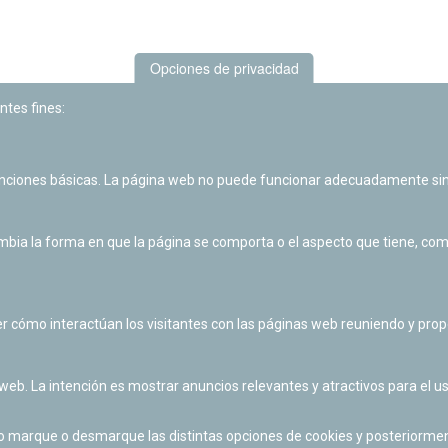
Opciones de privacidad
ntes fines:
unciones básicas. La página web no puede funcionar adecuadamente sin
Las actividades de divulgación y educación científica de Planetario
de Pamplona cuentan con el impulso de la Fundación "la Caixa".
ia la forma en que la página se comporta o el aspecto que tiene, como 
r cómo interactúan los visitantes con las páginas web reuniendo y pr
 web. La intención es mostrar anuncios relevantes y atractivos para el us
po marque o desmarque las distintas opciones de cookies y posteriormen