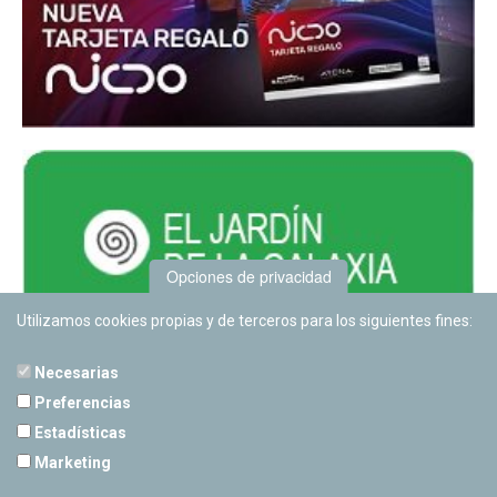
Opciones de privacidad
Utilizamos cookies propias y de terceros para los siguientes fines:
Necesarias
Preferencias
Estadísticas
PLANETARIO DE PAMPLONA
Marketing
Calle Sancho RamÃ­rez, s/n
31008 Pamplona, Navarra