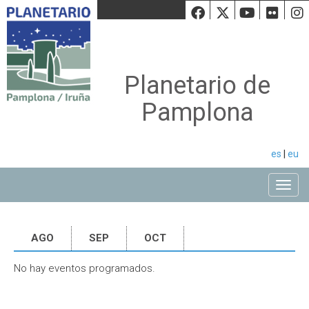
Facebook
Twiiter
Youtu
Fli
Planetario de
Pamplona
es
|
eu
Toggle
AGO
SEP
OCT
No hay eventos programados.