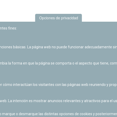
Opciones de privacidad
ntes fines:
unciones básicas. La página web no puede funcionar adecuadamente sin
Las actividades de divulgación y educación científica de Planetario
de Pamplona cuentan con el impulso de la Fundación "la Caixa".
ia la forma en que la página se comporta o el aspecto que tiene, como 
r cómo interactúan los visitantes con las páginas web reuniendo y pr
 web. La intención es mostrar anuncios relevantes y atractivos para el us
po marque o desmarque las distintas opciones de cookies y posteriormen