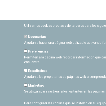
Utilizamos cookies propias y de terceros para los siguie
Necesarias
PLANETARIO DE PAMPLONA
Ayudan a hacer una página web utilizable activando f
Calle Sancho RamÃ­rez, s/n
31008 Pamplona, Navarra
Preferencias
Cerrado Temporalmente
Permiten a la página web recordar información que camb
encuentra.
Estadísticas
Ayudan a los propietarios de páginas web a comprende
Marketing
Se utilizan para rastrear a los visitantes en las páginas
Para configurar las cookies que se instalen en su equi