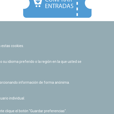
Facebook
Twitter
Youtube
Flickr
Instagr
 estas cookies.
Política de privacidad y Aviso legal
Política de cookies
su idioma preferido o la región en la que usted se
Derecho de acceso a información pública
Accesibilidad
oporcionando información de forma anónima.
uario individual.
te clique el botón "Guardar preferencias".