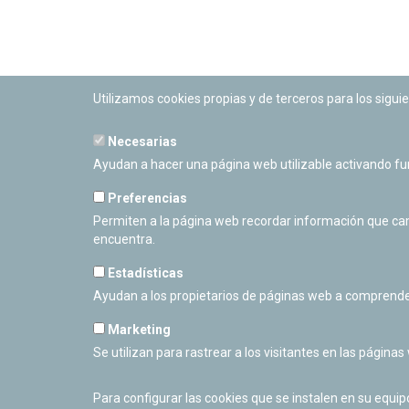
Utilizamos cookies propias y de terceros para los siguie
Necesarias
PLANETARIO DE PAMPLONA
Ayudan a hacer una página web utilizable activando f
Calle Sancho RamÃ­rez, s/n
31008 Pamplona, Navarra
Preferencias
Cerrado Temporalmente
Permiten a la página web recordar información que camb
encuentra.
Estadísticas
Ayudan a los propietarios de páginas web a comprende
Marketing
Se utilizan para rastrear a los visitantes en las páginas
Para configurar las cookies que se instalen en su equi