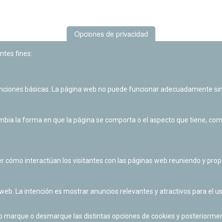
Opciones de privacidad
ntes fines:
unciones básicas. La página web no puede funcionar adecuadamente sin
Las actividades de divulgación y educación científica de Planetario
de Pamplona cuentan con el impulso de la Fundación "la Caixa".
ia la forma en que la página se comporta o el aspecto que tiene, como 
r cómo interactúan los visitantes con las páginas web reuniendo y pr
 web. La intención es mostrar anuncios relevantes y atractivos para el us
po marque o desmarque las distintas opciones de cookies y posteriormen