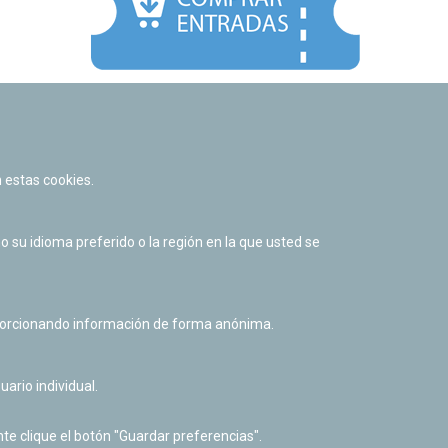
Facebook
Twitter
Youtube
Flickr
Instagr
 estas cookies.
Política de privacidad y Aviso legal
Política de cookies
su idioma preferido o la región en la que usted se
Derecho de acceso a información pública
Accesibilidad
oporcionando información de forma anónima.
uario individual.
te clique el botón "Guardar preferencias".