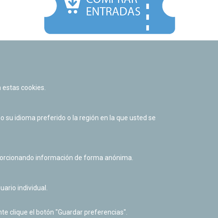
Facebook
Twitter
Youtube
Flickr
Instagr
 estas cookies.
Política de privacidad y Aviso legal
Política de cookies
su idioma preferido o la región en la que usted se
Derecho de acceso a información pública
Accesibilidad
oporcionando información de forma anónima.
uario individual.
te clique el botón "Guardar preferencias".