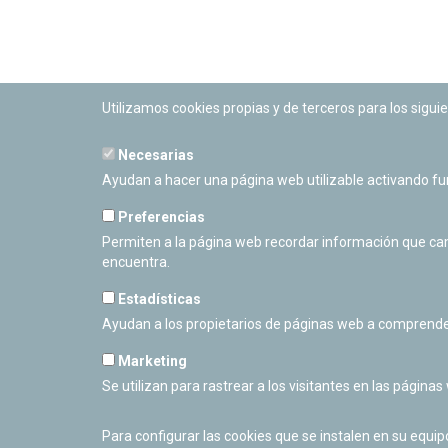
Utilizamos cookies propias y de terceros para los siguie
Necesarias
PLANETARIO DE PAMPLONA
Ayudan a hacer una página web utilizable activando f
Calle Sancho RamÃ­rez, s/n
31008 Pamplona, Navarra
Preferencias
Cerrado Temporalmente
Permiten a la página web recordar información que camb
encuentra.
Estadísticas
Ayudan a los propietarios de páginas web a comprende
Marketing
Se utilizan para rastrear a los visitantes en las páginas
Para configurar las cookies que se instalen en su equi