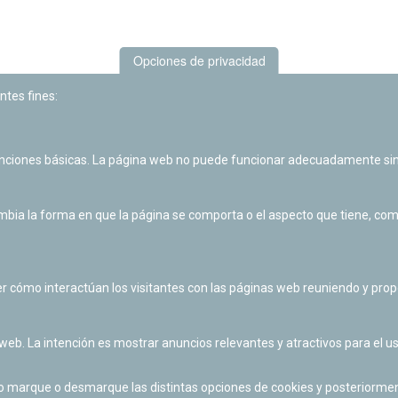
Opciones de privacidad
ntes fines:
unciones básicas. La página web no puede funcionar adecuadamente sin
Las actividades de divulgación y educación científica de Planetario
de Pamplona cuentan con el impulso de la Fundación "la Caixa".
ia la forma en que la página se comporta o el aspecto que tiene, como 
r cómo interactúan los visitantes con las páginas web reuniendo y pr
 web. La intención es mostrar anuncios relevantes y atractivos para el us
po marque o desmarque las distintas opciones de cookies y posteriormen