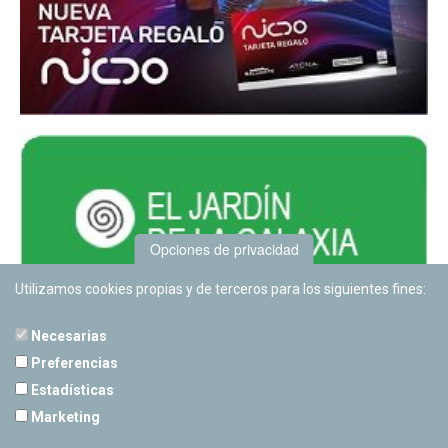
Opciones de privacidad
Utilizamos cookies propias y de terceros para los siguientes fines:
Necesarias
Preferencias
Estadísticas
PLANETARIO DE PAMPLONA
Marketing
Calle Sancho RamÃ­rez, s/n
31008 Pamplona, Navarra