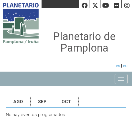
Facebook
Twiiter
Youtu
Fli
Planetario de
Pamplona
es
|
eu
Toggle
AGO
SEP
OCT
No hay eventos programados.