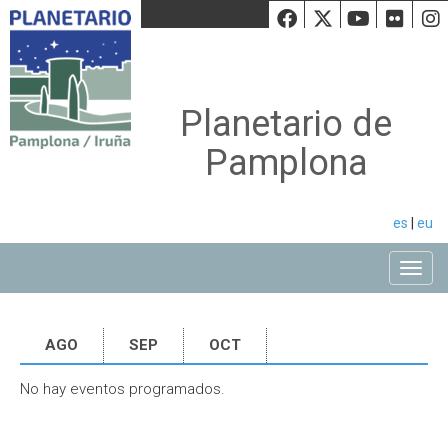
Facebook
Twiiter
Youtu
Fli
Planetario de
Pamplona
es
|
eu
Toggle
AGO
SEP
OCT
No hay eventos programados.