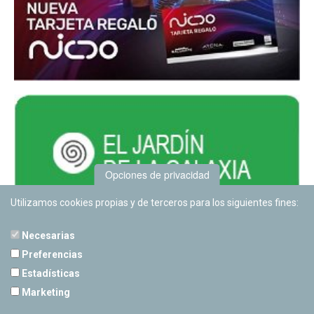
Opciones de privacidad
Utilizamos cookies propias y de terceros para los siguientes fines:
Necesarias
Preferencias
Estadísticas
PLANETARIO DE PAMPLONA
Marketing
Calle Sancho RamÃ­rez, s/n
31008 Pamplona, Navarra