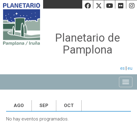
Facebook
Twiiter
Youtu
Fli
Planetario de
Pamplona
es
|
eu
Toggle
AGO
SEP
OCT
No hay eventos programados.