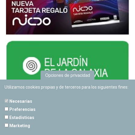
Opciones de privacidad
Utilizamos cookies propias y de terceros para los siguientes fines:
Necesarias
Preferencias
Estadísticas
PLANETARIO DE PAMPLONA
Marketing
Calle Sancho RamÃ­rez, s/n
31008 Pamplona, Navarra