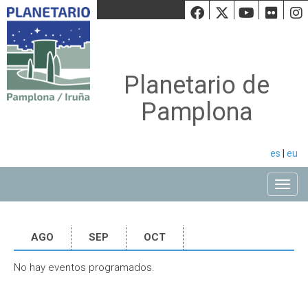
Facebook
Twiiter
Youtu
Fli
Planetario de
Pamplona
es
|
eu
Toggle
AGO
SEP
OCT
No hay eventos programados.