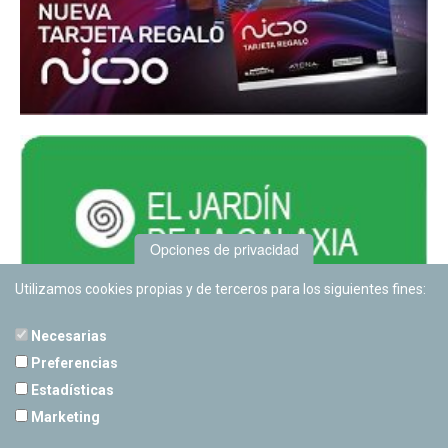
Opciones de privacidad
Utilizamos cookies propias y de terceros para los siguientes fines:
Necesarias
Preferencias
Estadísticas
PLANETARIO DE PAMPLONA
Marketing
Calle Sancho RamÃ­rez, s/n
31008 Pamplona, Navarra