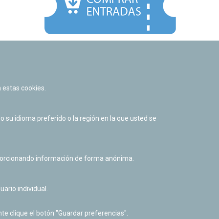
Facebook
Twitter
Youtube
Flickr
Instagr
 estas cookies.
Política de privacidad y Aviso legal
Política de cookies
su idioma preferido o la región en la que usted se
Derecho de acceso a información pública
Accesibilidad
oporcionando información de forma anónima.
uario individual.
te clique el botón "Guardar preferencias".