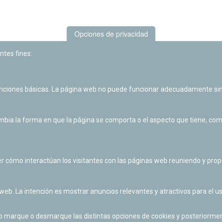
Opciones de privacidad
ntes fines:
unciones básicas. La página web no puede funcionar adecuadamente sin
Las actividades de divulgación y educación científica de Planetario
de Pamplona cuentan con el impulso de la Fundación "la Caixa".
ia la forma en que la página se comporta o el aspecto que tiene, como 
r cómo interactúan los visitantes con las páginas web reuniendo y pr
 web. La intención es mostrar anuncios relevantes y atractivos para el us
po marque o desmarque las distintas opciones de cookies y posteriormen