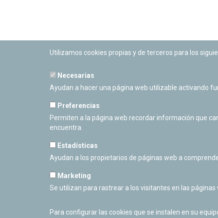
Utilizamos cookies propias y de terceros para los siguie
Necesarias
PLANETARIO DE PAMPLONA
Ayudan a hacer una página web utilizable activando f
Calle Sancho RamÃ­rez, s/n
31008 Pamplona, Navarra
Preferencias
Cerrado Temporalmente
Permiten a la página web recordar información que camb
encuentra.
Estadísticas
Ayudan a los propietarios de páginas web a comprende
Marketing
Se utilizan para rastrear a los visitantes en las páginas
Para configurar las cookies que se instalen en su equi