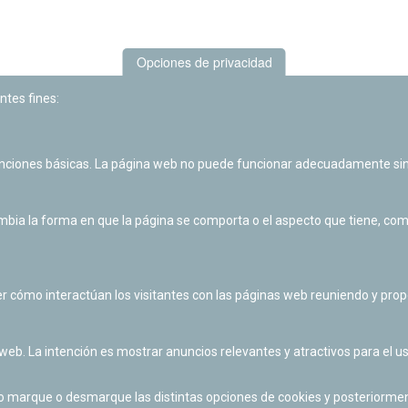
Opciones de privacidad
ntes fines:
unciones básicas. La página web no puede funcionar adecuadamente sin
Las actividades de divulgación y educación científica de Planetario
de Pamplona cuentan con el impulso de la Fundación "la Caixa".
ia la forma en que la página se comporta o el aspecto que tiene, como 
r cómo interactúan los visitantes con las páginas web reuniendo y pr
 web. La intención es mostrar anuncios relevantes y atractivos para el us
po marque o desmarque las distintas opciones de cookies y posteriormen