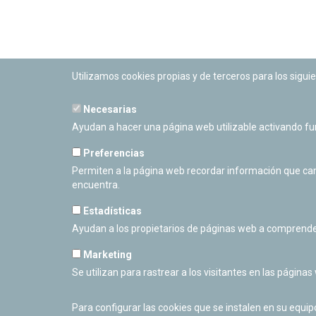
Utilizamos cookies propias y de terceros para los siguie
Necesarias
PLANETARIO DE PAMPLONA
Ayudan a hacer una página web utilizable activando f
Calle Sancho RamÃ­rez, s/n
31008 Pamplona, Navarra
Preferencias
Cerrado Temporalmente
Permiten a la página web recordar información que camb
encuentra.
Estadísticas
Ayudan a los propietarios de páginas web a comprende
Marketing
Se utilizan para rastrear a los visitantes en las páginas
Para configurar las cookies que se instalen en su equi