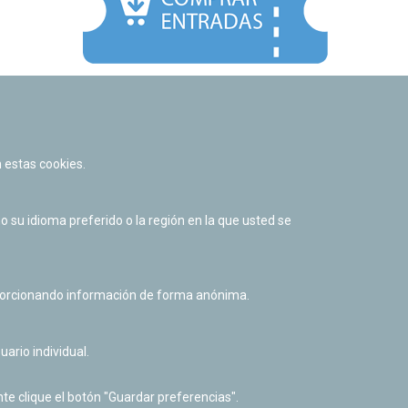
Facebook
Twitter
Youtube
Flickr
Instagr
 estas cookies.
Política de privacidad y Aviso legal
Política de cookies
su idioma preferido o la región en la que usted se
Derecho de acceso a información pública
Accesibilidad
oporcionando información de forma anónima.
uario individual.
te clique el botón "Guardar preferencias".