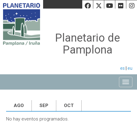
Facebook
Twiiter
Youtu
Fli
Planetario de
Pamplona
es
|
eu
Toggle
AGO
SEP
OCT
No hay eventos programados.