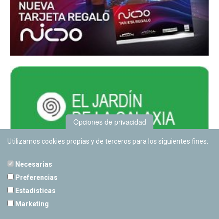
Opciones de privacidad
Utilizamos cookies propias y de terceros para los siguientes fines:
Necesarias
Preferencias
Estadísticas
PLANETARIO DE PAMPLONA
Marketing
Calle Sancho RamÃ­rez, s/n
31008 Pamplona, Navarra