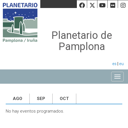
Facebook
Twiiter
Youtu
Fli
Planetario de
Pamplona
es
|
eu
Toggle
AGO
SEP
OCT
No hay eventos programados.