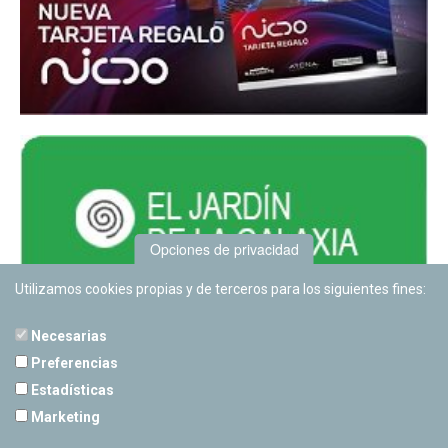
Opciones de privacidad
Utilizamos cookies propias y de terceros para los siguientes fines:
Necesarias
Preferencias
Estadísticas
PLANETARIO DE PAMPLONA
Marketing
Calle Sancho RamÃ­rez, s/n
31008 Pamplona, Navarra