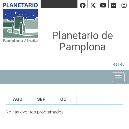
Facebook
Twiiter
Youtu
Fli
Planetario de
Pamplona
es
|
eu
Toggle
AGO
SEP
OCT
No hay eventos programados.