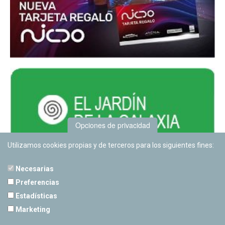
Opciones de privacidad
Utilizamos cookies propias y de terceros para los siguientes fines:
Necesarias
Preferencias
Estadísticas
PLANETARIO DE PAMPLONA
Marketing
Calle Sancho RamÃ­rez, s/n
31008 Pamplona, Navarra