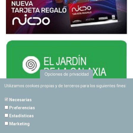
Opciones de privacidad
Utilizamos cookies propias y de terceros para los siguientes fines:
Necesarias
Preferencias
Estadísticas
PLANETARIO DE PAMPLONA
Marketing
Calle Sancho RamÃ­rez, s/n
31008 Pamplona, Navarra