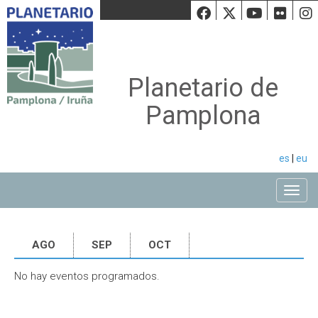
Facebook
Twiiter
Youtu
Fli
Planetario de
Pamplona
es
|
eu
Toggle
AGO
SEP
OCT
No hay eventos programados.