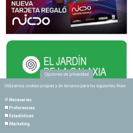
Opciones de privacidad
Utilizamos cookies propias y de terceros para los siguientes fines:
Necesarias
Preferencias
Estadísticas
PLANETARIO DE PAMPLONA
Marketing
Calle Sancho RamÃ­rez, s/n
31008 Pamplona, Navarra