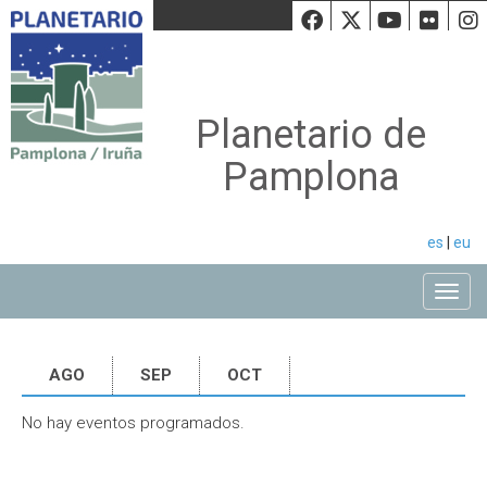
Facebook
Twiiter
Youtu
Fli
Planetario de
Pamplona
es
|
eu
Toggle
AGO
SEP
OCT
No hay eventos programados.