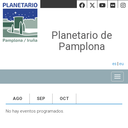
Facebook
Twiiter
Youtu
Fli
Planetario de
Pamplona
es
|
eu
Toggle
AGO
SEP
OCT
No hay eventos programados.