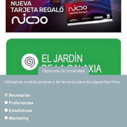
Opciones de privacidad
Utilizamos cookies propias y de terceros para los siguientes fines:
Necesarias
Preferencias
Estadísticas
PLANETARIO DE PAMPLONA
Marketing
Calle Sancho RamÃ­rez, s/n
31008 Pamplona, Navarra