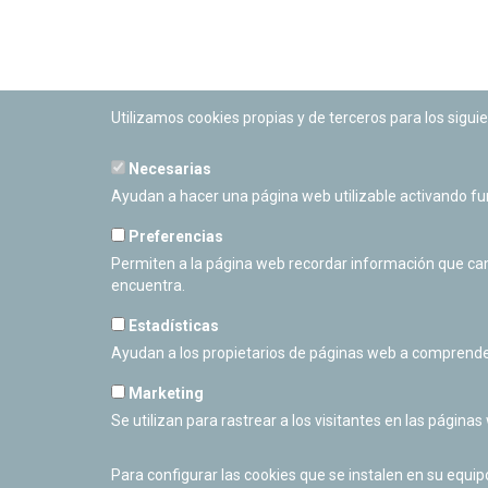
Utilizamos cookies propias y de terceros para los siguie
Necesarias
PLANETARIO DE PAMPLONA
Ayudan a hacer una página web utilizable activando f
Calle Sancho RamÃ­rez, s/n
31008 Pamplona, Navarra
Preferencias
Cerrado Temporalmente
Permiten a la página web recordar información que camb
encuentra.
Estadísticas
Ayudan a los propietarios de páginas web a comprende
Marketing
Se utilizan para rastrear a los visitantes en las páginas
Para configurar las cookies que se instalen en su equi