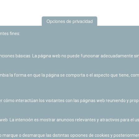
Opciones de privacidad
ntes fines:
unciones básicas. La página web no puede funcionar adecuadamente sin
Las actividades de divulgación y educación científica de Planetario
de Pamplona cuentan con el impulso de la Fundación "la Caixa".
ia la forma en que la página se comporta o el aspecto que tiene, como 
r cómo interactúan los visitantes con las páginas web reuniendo y pr
 web. La intención es mostrar anuncios relevantes y atractivos para el us
po marque o desmarque las distintas opciones de cookies y posteriormen