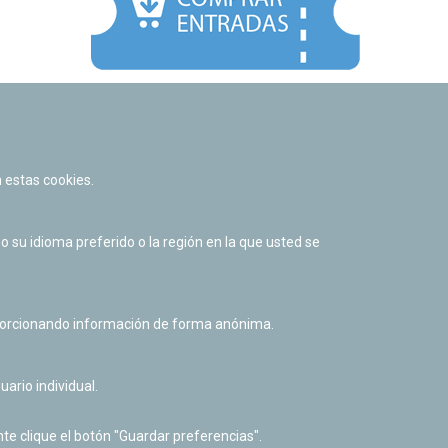
Facebook
Twitter
Youtube
Flickr
Instagr
 estas cookies.
Política de privacidad y Aviso legal
Política de cookies
su idioma preferido o la región en la que usted se
Derecho de acceso a información pública
Accesibilidad
oporcionando información de forma anónima.
uario individual.
te clique el botón "Guardar preferencias".