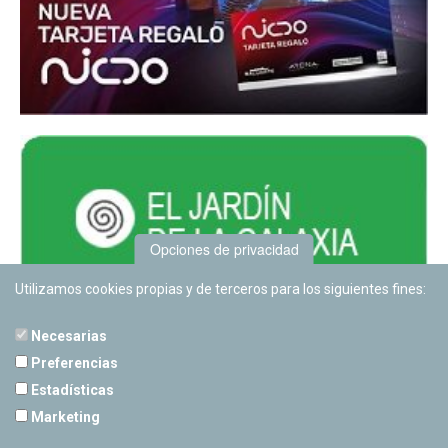
Opciones de privacidad
Utilizamos cookies propias y de terceros para los siguientes fines:
Necesarias
Preferencias
Estadísticas
PLANETARIO DE PAMPLONA
Marketing
Calle Sancho RamÃ­rez, s/n
31008 Pamplona, Navarra