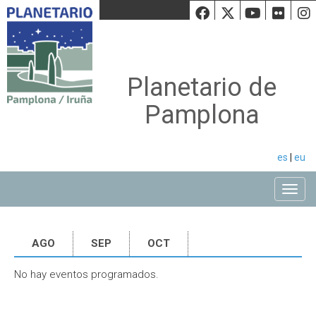
Facebook
Twiiter
Youtu
Fli
Planetario de
Pamplona
es
|
eu
Toggle
AGO
SEP
OCT
No hay eventos programados.