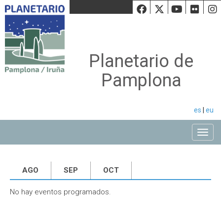
Facebook
Twiiter
Youtu
Fli
Planetario de
Pamplona
es
|
eu
Toggle
AGO
SEP
OCT
No hay eventos programados.