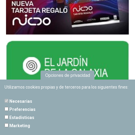
Opciones de privacidad
Utilizamos cookies propias y de terceros para los siguientes fines:
Necesarias
Preferencias
Estadísticas
PLANETARIO DE PAMPLONA
Marketing
Calle Sancho RamÃ­rez, s/n
31008 Pamplona, Navarra