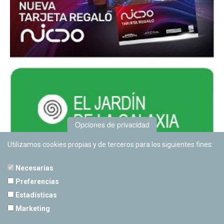
Opciones de privacidad
Utilizamos cookies propias y de terceros para los siguientes fines:
Necesarias
Preferencias
Estadísticas
PLANETARIO DE PAMPLONA
Marketing
Calle Sancho RamÃ­rez, s/n
31008 Pamplona, Navarra