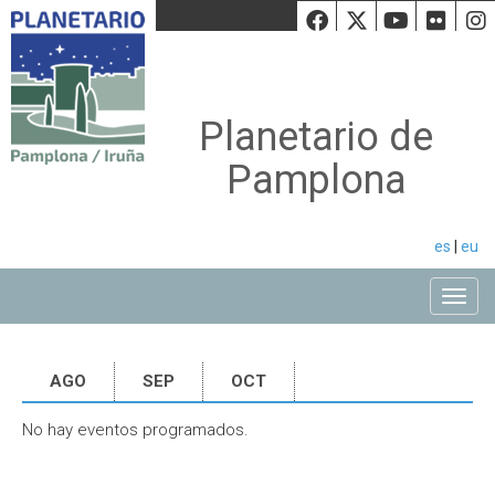
Facebook
Twiiter
Youtu
Fli
Planetario de
Pamplona
es
|
eu
Toggle
AGO
SEP
OCT
No hay eventos programados.