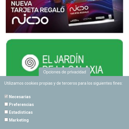
Opciones de privacidad
Utilizamos cookies propias y de terceros para los siguientes fines:
Necesarias
Preferencias
Estadísticas
PLANETARIO DE PAMPLONA
Marketing
Calle Sancho RamÃ­rez, s/n
31008 Pamplona, Navarra