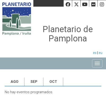
Facebook
Twiiter
Youtu
Fli
Planetario de
Pamplona
es
|
eu
Toggle
AGO
SEP
OCT
No hay eventos programados.