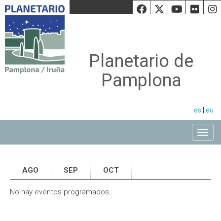
Facebook
Twiiter
Youtu
Fli
Planetario de
Pamplona
es
|
eu
Toggle
AGO
SEP
OCT
No hay eventos programados.