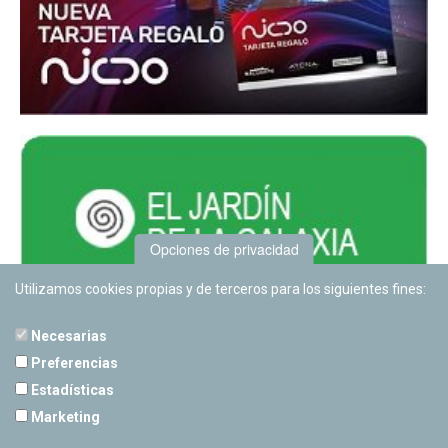
Opciones de privacidad
Utilizamos cookies propias y de terceros para los siguientes fines:
Necesarias
Preferencias
Estadísticas
PLANETARIO DE PAMPLONA
Marketing
Calle Sancho RamÃ­rez, s/n
31008 Pamplona, Navarra