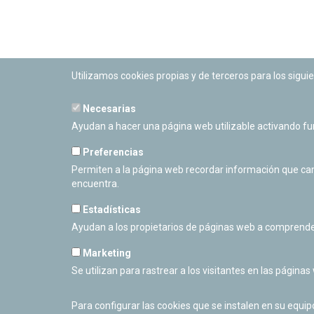
Utilizamos cookies propias y de terceros para los siguie
Necesarias
PLANETARIO DE PAMPLONA
Ayudan a hacer una página web utilizable activando f
Calle Sancho RamÃ­rez, s/n
31008 Pamplona, Navarra
Preferencias
Cerrado Temporalmente
Permiten a la página web recordar información que camb
encuentra.
Estadísticas
Ayudan a los propietarios de páginas web a comprende
Marketing
Se utilizan para rastrear a los visitantes en las páginas
Para configurar las cookies que se instalen en su equi