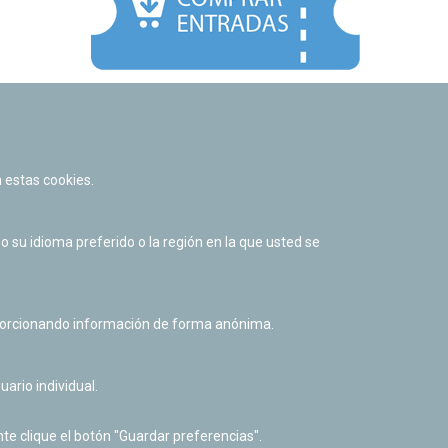
Facebook
Twitter
Youtube
Flickr
Instagr
 estas cookies.
Política de privacidad y Aviso legal
Política de cookies
su idioma preferido o la región en la que usted se
Derecho de acceso a información pública
Accesibilidad
oporcionando información de forma anónima.
uario individual.
te clique el botón "Guardar preferencias".