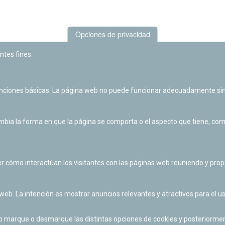
Opciones de privacidad
ntes fines:
unciones básicas. La página web no puede funcionar adecuadamente sin
Las actividades de divulgación y educación científica de Planetario
de Pamplona cuentan con el impulso de la Fundación "la Caixa".
ia la forma en que la página se comporta o el aspecto que tiene, como 
r cómo interactúan los visitantes con las páginas web reuniendo y pr
 web. La intención es mostrar anuncios relevantes y atractivos para el us
po marque o desmarque las distintas opciones de cookies y posteriormen