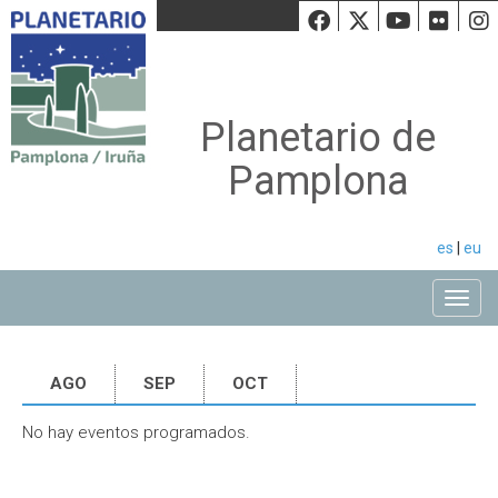
Facebook
Twiiter
Youtu
Fli
Planetario de
Pamplona
es
|
eu
Toggle
AGO
SEP
OCT
No hay eventos programados.