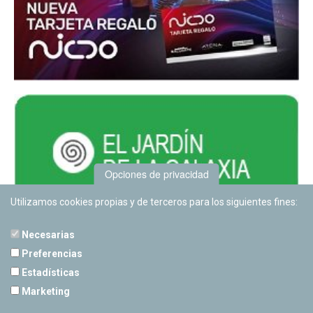
Opciones de privacidad
Utilizamos cookies propias y de terceros para los siguientes fines:
Necesarias
Preferencias
Estadísticas
PLANETARIO DE PAMPLONA
Marketing
Calle Sancho RamÃ­rez, s/n
31008 Pamplona, Navarra