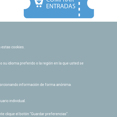
Facebook
Twitter
Youtube
Flickr
Instagr
 estas cookies.
Política de privacidad y Aviso legal
Política de cookies
su idioma preferido o la región en la que usted se
Derecho de acceso a información pública
Accesibilidad
oporcionando información de forma anónima.
uario individual.
te clique el botón "Guardar preferencias".