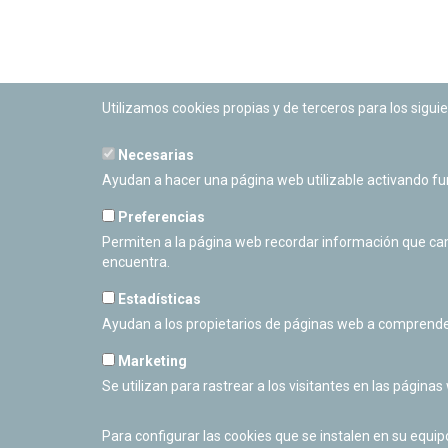
Utilizamos cookies propias y de terceros para los siguie
Necesarias
PLANETARIO DE PAMPLONA
Ayudan a hacer una página web utilizable activando f
Calle Sancho RamÃ­rez, s/n
31008 Pamplona, Navarra
Preferencias
Cerrado Temporalmente
Permiten a la página web recordar información que camb
encuentra.
Estadísticas
Ayudan a los propietarios de páginas web a comprende
Marketing
Se utilizan para rastrear a los visitantes en las páginas
Para configurar las cookies que se instalen en su equi