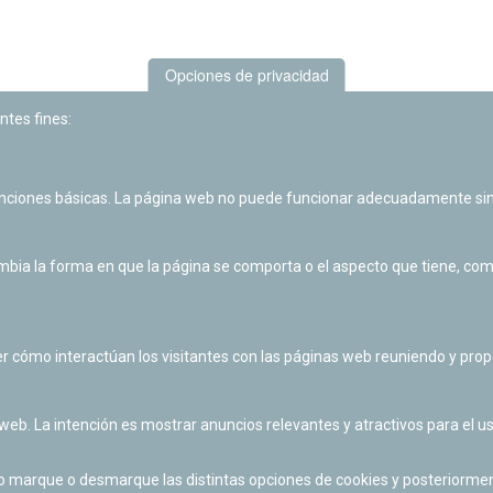
Opciones de privacidad
ntes fines:
unciones básicas. La página web no puede funcionar adecuadamente sin
Las actividades de divulgación y educación científica de Planetario
de Pamplona cuentan con el impulso de la Fundación "la Caixa".
ia la forma en que la página se comporta o el aspecto que tiene, como 
r cómo interactúan los visitantes con las páginas web reuniendo y pr
 web. La intención es mostrar anuncios relevantes y atractivos para el us
po marque o desmarque las distintas opciones de cookies y posteriormen