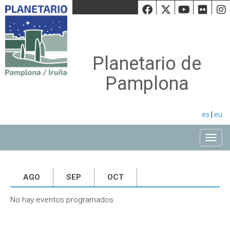
Facebook
Twiiter
Youtu
Fli
Planetario de
Pamplona
es
|
eu
Toggle
AGO
SEP
OCT
No hay eventos programados.