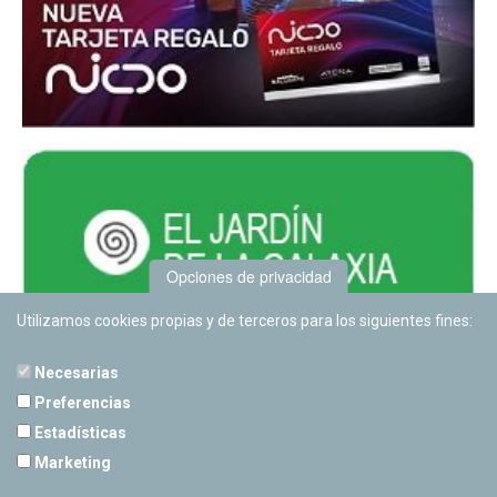
Opciones de privacidad
Utilizamos cookies propias y de terceros para los siguientes fines:
Necesarias
Preferencias
Estadísticas
PLANETARIO DE PAMPLONA
Marketing
Calle Sancho RamÃ­rez, s/n
31008 Pamplona, Navarra