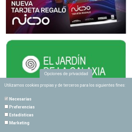
Opciones de privacidad
Utilizamos cookies propias y de terceros para los siguientes fines:
Necesarias
Preferencias
Estadísticas
PLANETARIO DE PAMPLONA
Marketing
Calle Sancho RamÃ­rez, s/n
31008 Pamplona, Navarra