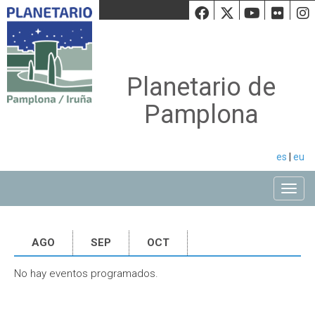
Facebook
Twiiter
Youtu
Fli
Planetario de
Pamplona
es
|
eu
Toggle
AGO
SEP
OCT
No hay eventos programados.