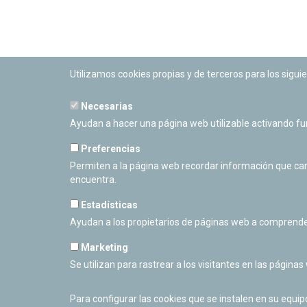
Utilizamos cookies propias y de terceros para los siguie
Necesarias
PLANETARIO DE PAMPLONA
Ayudan a hacer una página web utilizable activando f
Calle Sancho RamÃ­rez, s/n
31008 Pamplona, Navarra
Preferencias
Cerrado Temporalmente
Permiten a la página web recordar información que camb
encuentra.
Estadísticas
Ayudan a los propietarios de páginas web a comprende
Marketing
Se utilizan para rastrear a los visitantes en las páginas
Para configurar las cookies que se instalen en su equi