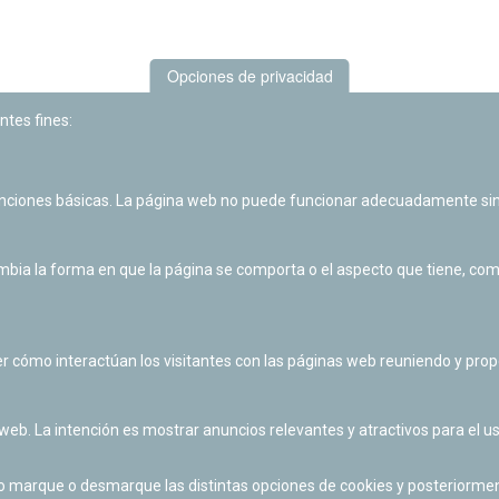
Opciones de privacidad
ntes fines:
unciones básicas. La página web no puede funcionar adecuadamente sin
Las actividades de divulgación y educación científica de Planetario
de Pamplona cuentan con el impulso de la Fundación "la Caixa".
ia la forma en que la página se comporta o el aspecto que tiene, como 
r cómo interactúan los visitantes con las páginas web reuniendo y pr
 web. La intención es mostrar anuncios relevantes y atractivos para el us
po marque o desmarque las distintas opciones de cookies y posteriormen