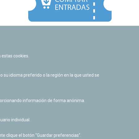
Facebook
Twitter
Youtube
Flickr
Instagr
 estas cookies.
Política de privacidad y Aviso legal
Política de cookies
su idioma preferido o la región en la que usted se
Derecho de acceso a información pública
Accesibilidad
oporcionando información de forma anónima.
uario individual.
te clique el botón "Guardar preferencias".